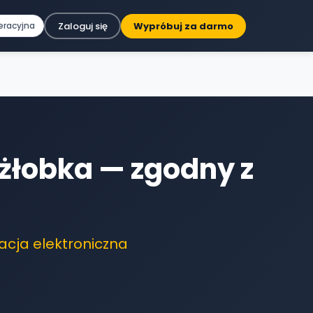
Zaloguj się
Wypróbuj za darmo
eracyjna
 żłobka — zgodny z
zacja elektroniczna