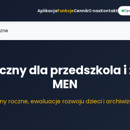
Aplikacja
Funkcje
Cennik
O nas
Kontakt
Op
czne
iczny dla przedszkola i
MEN
any roczne, ewaluacje rozwoju dzieci i archiwi