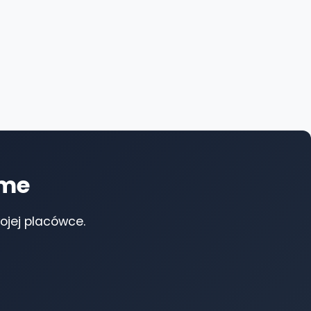
ime
jej placówce.