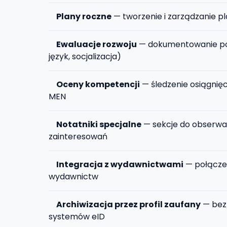
Plany roczne
— tworzenie i zarządzanie p
Ewaluacje rozwoju
— dokumentowanie po
język, socjalizacja)
Oceny kompetencji
— śledzenie osiągnię
MEN
Notatniki specjalne
— sekcje do obserwac
zainteresowań
Integracja z wydawnictwami
— połączen
wydawnictw
Archiwizacja przez profil zaufany
— bez
systemów eID