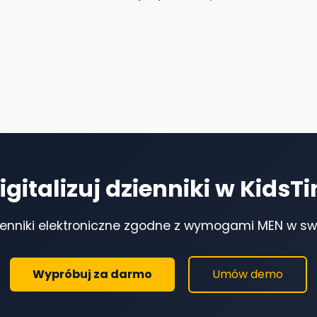
igitalizuj dzienniki w KidsT
enniki elektroniczne zgodne z wymogami MEN w swo
Wypróbuj za darmo
Umów demo