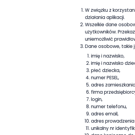
W związku z korzysta
działania aplikacji.
Wszelkie dane osobow
użytkowników. Przeka
uniemożliwić prawidłow
Dane osobowe, takie 
imię i nazwisko,
imię i nazwisko dzie
płeć dziecka,
numer PESEL,
adres zamieszkania 
firma przedsiębiorc
login,
numer telefonu,
adres email,
adres prowadzenia 
unikalny nr identyfi