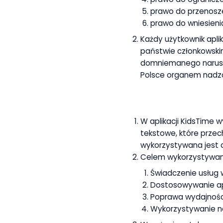
prawo do przenosze
prawo do wniesieni
Każdy użytkownik apli
państwie członkowski
domniemanego narusze
Polsce organem nadzo
W aplikacji KidsTime w
tekstowe, które prze
wykorzystywana jest a
Celem wykorzystywania
Świadczenie usług w
Dostosowywanie apl
Poprawa wydajności,
Wykorzystywanie na