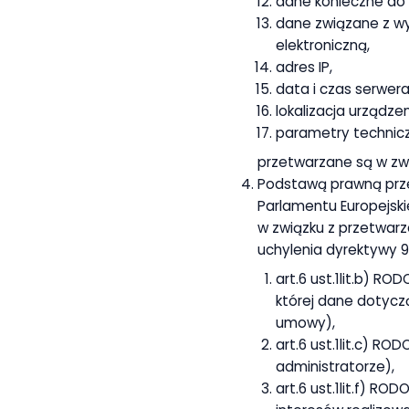
dane konieczne do 
dane związane z wy
elektroniczną,
adres IP,
data i czas serwera
lokalizacja urządze
parametry technic
przetwarzane są w zwi
Podstawą prawną prz
Parlamentu Europejskie
w związku z przetwar
uchylenia dyrektywy 
art.6 ust.1lit.b) R
której dane dotycz
umowy),
art.6 ust.1lit.c) 
administratorze),
art.6 ust.1lit.f) R