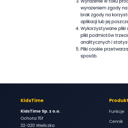
Wyrażenie w toku proc
wyrażeniem zgody na 
brak zgody na korzyst
aplikacji lub jej posz
Wykorzystywane pliki c
pliki podmiotów trzeci
analitycznych i staty
Pliki cookie przetwar
sposób.
KidsTime
Produk
KidsTime Sp. z o.o.
Funkcje
Ochota 15f
Cennik
32-020 Wieliczka