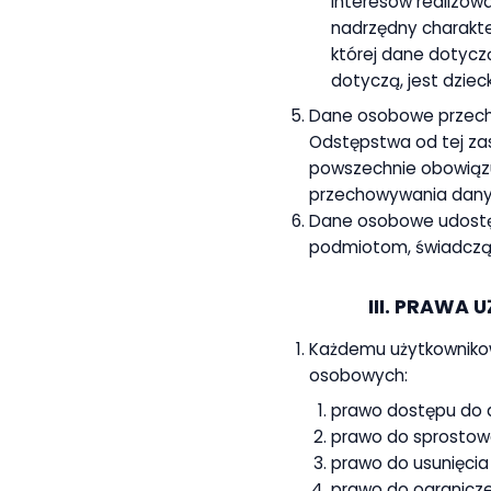
interesów realizowa
nadrzędny charakte
której dane dotycz
dotyczą, jest dziec
Dane osobowe przechow
Odstępstwa od tej za
powszechnie obowiązu
przechowywania danyc
Dane osobowe udostę
podmiotom, świadczący
III. PRAW
Każdemu użytkownikowi
osobowych:
prawo dostępu do 
prawo do sprostowa
prawo do usunięcia
prawo do ogranicze