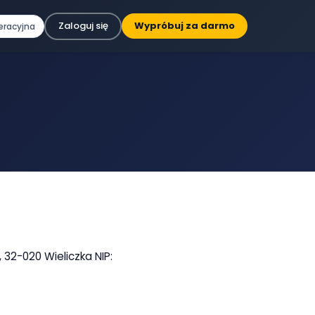
Zaloguj się
Wypróbuj za darmo
eracyjna
 32-020 Wieliczka NIP: