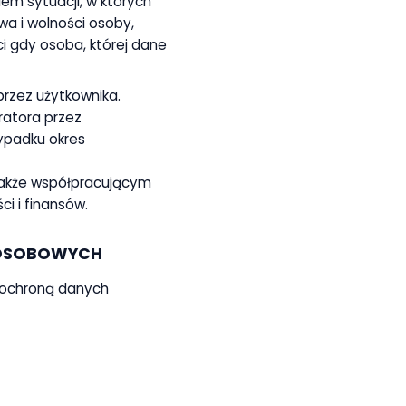
iem sytuacji, w których
a i wolności osoby,
 gdy osoba, której dane
przez użytkownika.
atora przez
ypadku okres
akże współpracującym
i i finansów.
 OSOBOWYCH
z ochroną danych