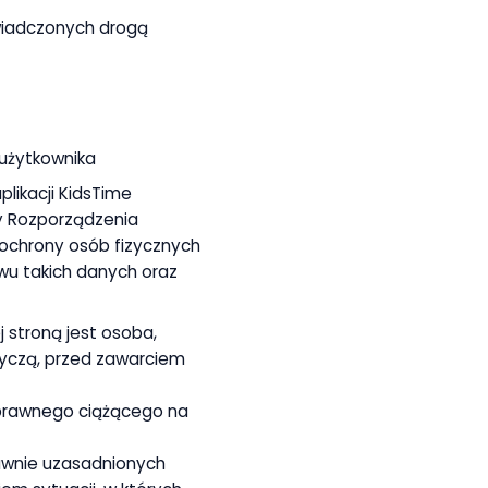
wiadczonych drogą
użytkownika
likacji KidsTime
y Rozporządzenia
e ochrony osób fizycznych
u takich danych oraz
j stroną jest osoba,
otyczą, przed zawarciem
u prawnego ciążącego na
rawnie uzasadnionych