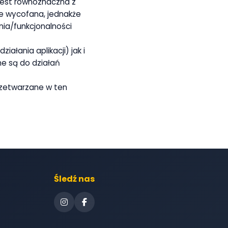
 jest równoznaczna z
e wycofana, jednakże
nia/funkcjonalności
ałania aplikacji) jak i
ne są do działań
rzetwarzane w ten
Śledź nas