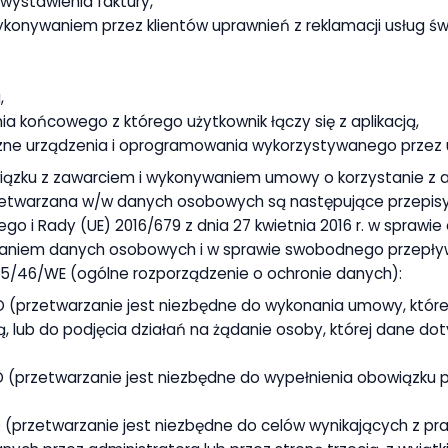
wystawienia faktury,
konywaniem przez klientów uprawnień z reklamacji usług ś
,
nia końcowego z którego użytkownik łączy się z aplikacją,
zne urządzenia i oprogramowania wykorzystywanego przez 
ązku z zawarciem i wykonywaniem umowy o korzystanie z ap
etwarzana w/w danych osobowych są następujące przepis
go i Rady (UE) 2016/679 z dnia 27 kwietnia 2016 r. w sprawi
zaniem danych osobowych i w sprawie swobodnego przepływ
95/46/WE (ogólne rozporządzenie o ochronie danych):
ODO (przetwarzanie jest niezbędne do wykonania umowy, które
ą, lub do podjęcia działań na żądanie osoby, której dane d
RODO (przetwarzanie jest niezbędne do wypełnienia obowiązk
ODO (przetwarzanie jest niezbędne do celów wynikających z p