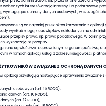
nych przez administratora lub przez stronę trzecią, z wyjątk
r wobec tych interesów mają interesy lub podstawowe praw
ą, wymagające ochrony danych osobowych, w szczególności
kiem),
ywane są co najmniej przez okres korzystania z aplikacji 
sady wynikać mogą z obowiązków nakładanych na administr
jące przepisy prawa, np. prawa podatkowego. W takim prz
h wyznaczają te przepisy.
pniane są właściwym, uprawnionym organom państwa, a t
m w ramach aplikacji usługi z zakresu księgowości, płatnośc
A UŻYTKOWNIKÓW ZWIĄZANE Z OCHRONĄ DANYCH
 aplikacji przysługują następujące uprawnienia związane 
danych osobowych (art. 15 RODO),
nia danych (art. 16 RODO),
 danych (art. 17 RODO),
nia przetwarzania (art. 18 RODO),