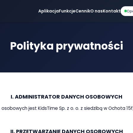
Aplikacja
Funkcje
Cennik
O nas
Kontakt
Op
Polityka prywatności
I. ADMINISTRATOR DANYCH OSOBOWYCH
sobowych jest KidsTime Sp. z o. o. z siedzibą w Ochota 15f,
II. PRZETWARZANIE DANYCH OSOBOWYCH